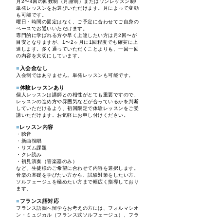
月2〜4回の回数制（月謝制）またはワンレッスン制/
単発レッスンをお選びいただけます。月によって変動
も可能です。
曜日・時間の固定はなく、ご予定に合わせてご自身の
ペースでお通いいただけます。​
​専門的に学ばれる方や早く上達したい方は月2回〜が
目安となりますが、1〜2ヶ月に1回程度でも確実に上
達します。多く通っていただくことよりも、一回一回
の内容を大切にしています。​
■
入会金なし
入会制ではありません。単発レッスンも可能です。​
■
体験レッスンあり
個人レッスンは講師との相性がとても重要ですので、
レッスンの進め方や雰囲気などが合っているかを判断
していただけるよう、初回限定で体験レッスンをご受
講いただけます。お気軽にお申し付けください。
■
レッスン内容
・聴音
・新曲視唱
・リズム課題
・クレ読み
・初見演奏（管楽器のみ）
など、生徒様のご希望に合わせて内容を選択します。
音楽の基礎を学びたい方から、試験対策をしたい方、
ソルフェージュを極めたい方まで幅広く指導しており
ます。
■
フランス語対応
フランス語圏へ留学をお考えの方には、フォルマシオ
ン・ミュジカル（フランス式ソルフェージュ）、フラ