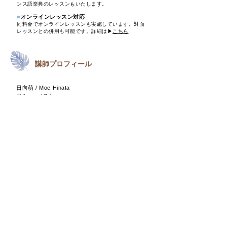
ンス語楽典のレッスンもいたします。
■
オンラインレッスン対応
同料金でオンラインレッスンも実施しています。対面
レッスンとの併用も可能です。詳細は▶︎
こちら
講師プロフィール
日向萌 / Moe Hinata
フルーティスト
東京都世田谷区出身。1998年生まれ。5歳よりピア
ノ、12歳よりフルートを始める。
鷗友学園女子高等学校卒業後、18歳でフランスに留
学。
サン・モール・デ・フォッセ地方音楽院を首席で卒
業、DEM（音楽研究資格）取得。フォルマシオン・ミ
ュジカル（フランス式ソルフェージュ）および初見演
奏を審査員満場一致の最優秀の成績で修了。
2018年よりベルギーに拠点を移し、ブリュッセル王
立音楽院卒業。
2021年7月に完全帰国。
2022年より東京にてソロリ
サイタルシリーズを開始。
ソリスト・室内楽奏者とし
て精力的に演奏活動を展開するほか、後進の育成に力
を入れる。港区立中学校吹奏楽部指導員。
2016
年 第21回KOBE国際音楽コンクール 木管楽器B
部門 第1位