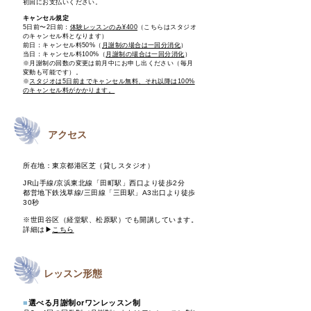
初回にお支払いください。
キャンセル規定
5日前〜2日前：
体験レッスンのみ¥400
（こちらはスタジオ
のキャンセル料となります）
前日：キャンセル料50%（
月謝制の場合は一回分消化
）
当日：キャンセル料100%（
月謝制の場合は一回分消化
）
※月謝制の回数の変更は前月中にお申し出ください（毎月
変動も可能です）。
※
スタジオは5日前までキャンセル無料、それ以降は100%
のキャンセル料がかかります。
アクセス
​所在地：東京都港区芝
​（貸しスタジオ）
JR山手線/京浜東北線「田町駅」西口より
徒歩2分
都営地下鉄浅草線/三田線「三田駅」A3出口より徒歩
30秒
※​世田谷区（経堂駅、松原駅）でも開講しています。
詳細は▶︎
こちら
レッスン形態
■
選べる月謝制orワンレッスン制