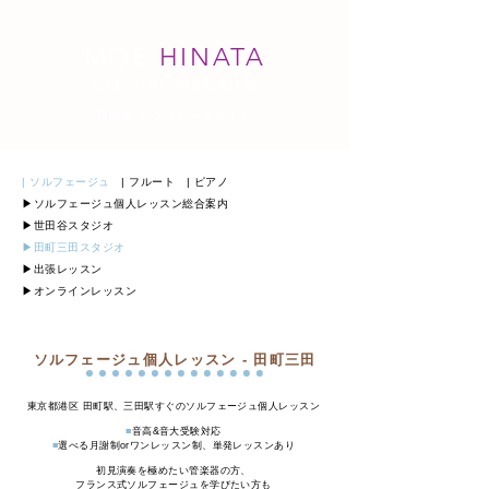
MOE
HINATA
official website
日向萌 オフィシャルサイト
| ソルフェージュ
|
フルート
| ピアノ
▶︎
ソルフェージュ個人レッスン総合案内
▶︎
世田谷スタジオ
▶︎田町三田スタジオ
​▶︎
出張レッスン
​▶︎
オンラインレッスン
ソルフェージュ個人レッスン - 田町三田
​東京都港区 田町駅、三田駅すぐのソルフェージュ個人レッスン
■
音高&音大受験対応
■
選べる月謝制orワンレッスン制、単発レッスンあり​
初見演奏を極めたい管楽器の方、
フランス式ソルフェージュを学びたい方も