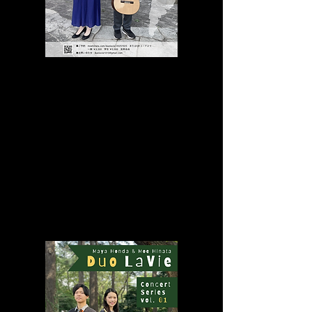
Duo LaVie コンサートシリーズ vol. 2
- フルートとギターで巡るアメリカ大陸
2025年10月25日(土)
19:0
0開
演
/ 18
:40開場
[東京]
渋谷ホール
A. ピアソラ /
タンゴの歴史
A. ドヴォルザーク /
ソナチネ ト長調 op.100
ほか
MORE INFO