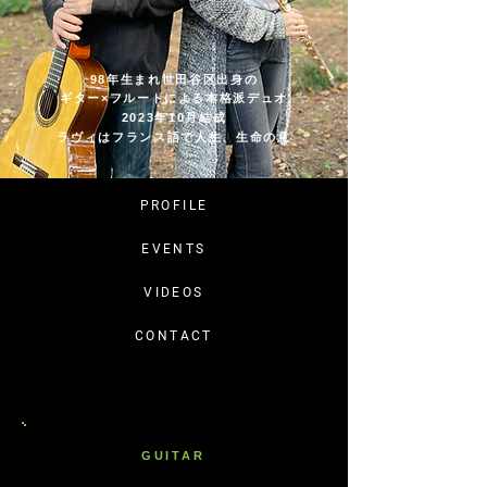
98年生まれ世田谷区出身の
ギター×フルートによる本格派デュオ
2023年10月結成
ラヴィはフランス語で人生、生命の意
PROFILE
EVENTS
VIDEOS
CONTACT
GUI
T
A
R
本多磨弥
M
aya Honda