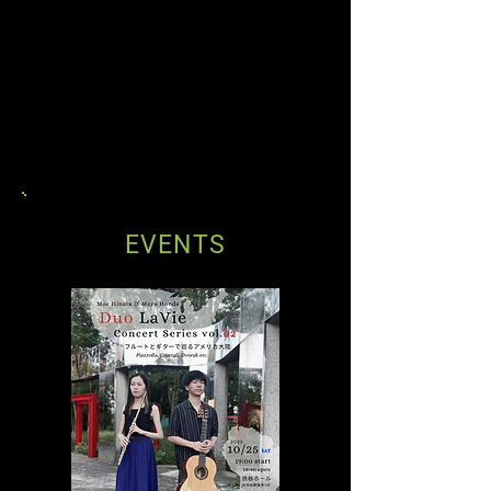
年クレドール国際コンクール（フランス）第2
位、202
1年第13回ルイジ・チェリテッリ国
際音楽コンクール（イタリア）室内楽部門第3
位などで入賞。2022年より東京にてソロリサ
イタルシリーズを開始。ソリスト・室内楽奏
者として精力的に演奏活動を展開するほか、
後進の指導にあたる。港区立中学校吹奏楽部
指導員。
EVENTS