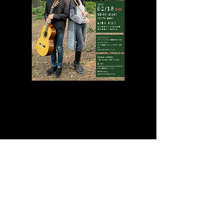
Duo LaVie コンサートシリーズ vol. 1
2024年2月18日(日)
15:0
0開
演
/ 14
:30開場
[東京]
KIRA
Hall
J. S. バッハ /
フ
ルートソナタ ホ短調
BWV 1034
A. ピアソラ /
タンゴ組曲 (フルート&ギター版)
ほか
MORE INFO