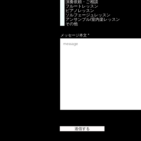
項
演奏依頼・ご相談
目
フルートレッスン
ピアノレッスン
ソルフェージュレッスン
アンサンブル/室内楽レッスン
その他
メッセージ本文
送信する