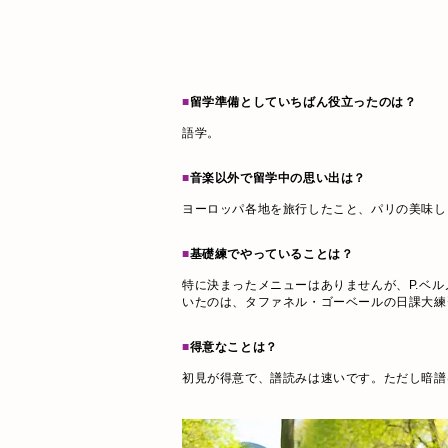
■
留学準備としていちばん役立ったのは？
語学。
■
音楽以外で留学中の思い出は？
ヨーロッパ各地を旅行したこと、パリの美味し
■
基礎練でやっていることは？
特に決まったメニューはありませんが、P.ベルノルドの L
いたのは、タファネル・ゴーベールの日課大練習
■
得意なことは？
初見が得意で、譜読みは速いです。ただし暗譜