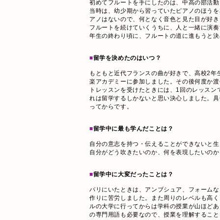
​初めてフルートを手にしたのは、中高の部活
当時は、幼少期から習っていたピアノのほうを
アノはないので、何となく音色と見た目が好き
フルートを続けていくうちに、人と一緒に演奏
年生の終わり頃に、フルートの道に進もうと決
■
留学を決めたのはいつ？
もともと近代フランスの曲が好きで、高校2年
楽アカデミーに参加しました。その後何度か渡
トレッスンを受けたときには、1回のレッスン
れは留学するしかないと思い決心しました。具
ってからです。
■
留学中に最も学んだことは？
自分の意志を持つ・伝えることができないと生
自分がどう吹きたいのか、何を表現したいのか
■
留学中に大変だったことは？
パリにいたときは、アンブシュア、フォームな
作りに苦労しました。また周りのレベルも高く
ルの大学に行ってからは学科の授業が山ほどあ
の専門用語も必要なので、授業を理解すること