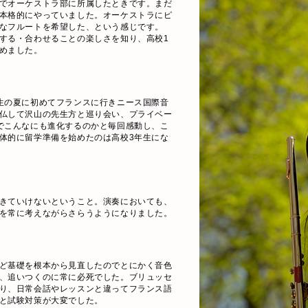
動でオーケストラ部に所属したときです。まだ
本格的にやっていました。オーケストラにピ
なフルートを希望した、という感じです。
する・合わせることの楽しさを知り、高校1
めました。
生の夏に初めてフランスに行きニース国際音
仏して沢山の先生方と巡り会い、プライベー
でこんなにも進化するのかと毎回感動し、こ
体的に留学準備を始めたのは高校3年生にな
きていけないということ。演奏においても、
を常に考えながらさらうようになりました。
ど基礎を根本から見直したのでとにかく音色
、追いつくのに常に必死でした。ブリュッセ
り、日常会話やレッスンと違ってフランス語
と試験対策が大変でした。