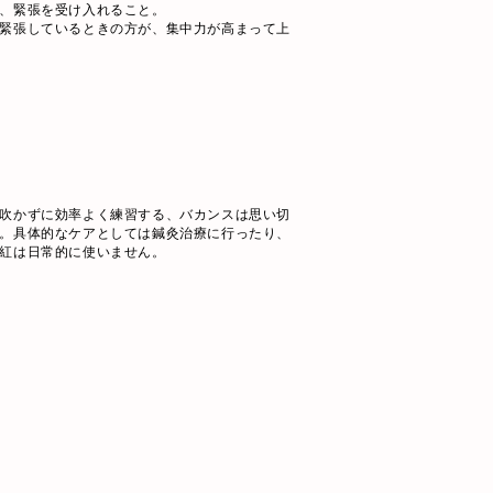
、緊張を受け入れること。
緊張しているときの方が、集中力が高まって上
吹かずに効率よく練習する、バカンスは思い切
。具体的なケアとしては鍼灸治療に行ったり、
紅は日常的に使いません。