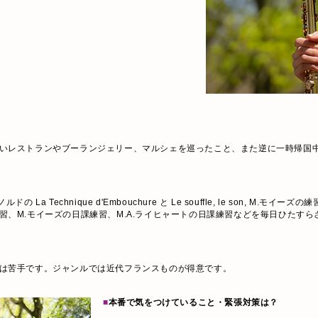
いレストランやブーランジェリー、マルシェを巡ったこと、また逆に一時帰国
a Technique d'Embouchure と Le souffle, le son, M
、M.モイーズの日課練習、M.A.ライヒャートの日課練習などを毎日ひたすら
は苦手です。ジャンルでは近代フランスものが得意です。
■
本番で気をつけていること・緊張対策は？