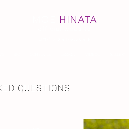
MOE
HINATA
official website
日向萌 オフィシャルサイト
WS
BIO
SCHEDULE
LESSON
VIDEOS
GALLERY
KED QUESTIONS