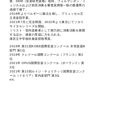
業、DEM（音楽研究資格）取得。フォルマシオン・ミ
ュジカルおよび初見演奏を審査員満場一致の最優秀の
成績で修了。
2018年よりベルギーに拠点を移し、ブリュッセル王
立音楽院卒業。
2021年7月に完全帰国。
2022年より東京にてソロリ
サイタルシリーズを開始。
ソリスト・室内楽奏者として精力的に演奏活動を展開
するほか、後進の育成に力を入れる。
港区立中学校吹奏楽部指導員。
2016
年 第21回KOBE国際音楽コンクール 木管楽器B
部門 第1位
2018年 クレドール国際コンクール（フランス）第2
位
2021年 OPUS国際音楽コンクール（ポーランド）第
3位
2021年 第13回ルイジ・チェリテッリ国際音楽コンク
ール（イタリア）室内楽部門 第3位
etc.