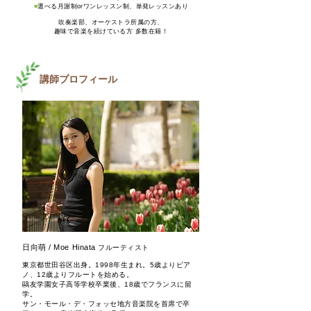
■
選べる月謝制orワンレッスン制、単発レッスンあり
吹奏楽部、オーケストラ所属の方、
趣味で音楽を続けている方 多数在籍！​
講師プロフィール
日向萌 / Moe Hinata
フルーティスト
東京都世田谷区出身。1998年生まれ。5歳よりピア
ノ、12歳よりフルートを始める。
鷗友学園女子高等学校卒業後、18歳でフランスに留
学。
サン・モール・デ・フォッセ地方音楽院を首席で卒