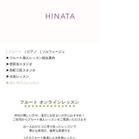
MOE
HINATA
official website
日向萌 オフィシャルサイト
| フルート
| ピアノ
| ソルフェージュ
▶︎
フルート個人レッスン総合案内
▶︎
世田谷スタジオ
▶︎
田町三田スタジオ
​▶︎
出張レッスン
​▶︎オンラインレッスン
フルート オンラインレッスン
外出の難しい方や、遠方にお住まいの方におすすめ！
ご自宅からフルート個人レッスンをご受講いただけます
お一人おひとりに寄り添ったレッスンで
豊かな表現力、確実な基礎力を
■
プロフルート奏者による本格レッスン