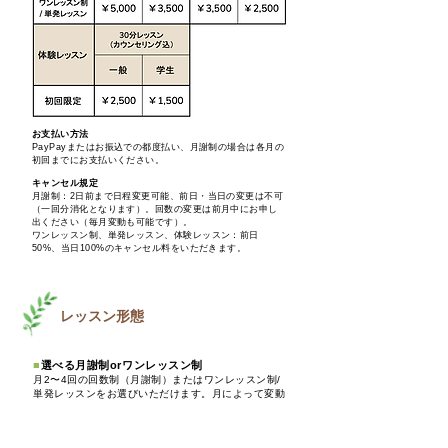
お支払い方法
​PayPayまたはお振込での都度払い、月謝制の場合は各月の
初回までにお支払いください。
キャンセル規定
月謝制：2日前まで日程変更可能、前日・当日の変更は不可
（一回分消化となります）。回数の変更は前月中にお申し
出ください（毎月変動も可能です）。
ワンレッスン制、単発レッスン、体験レッスン：前日
50%、当日100%の
キャンセル料
をいただきます
。
レッスン形態
■
選べる月謝制orワンレッスン制
月2〜4回の回数制（月謝制）またはワンレッスン制/
単発レッスンをお選びいただけます。月によって変動
も可能です。
曜日・時間の固定はなく、ご予定に合わせてご自身の
ペースでご受講いただけます。​